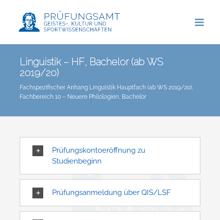
Zum
Inhalt
springen
Linguistik – HF, Bachelor (ab WS
2019/20)
Fachspezifischer Anhang Linguistik Hauptfach (ab WS 2019/20),
Fachbereich 10 – Neuere Philologien, Bachelor
Prüfungskontoeröffnung zu
Studienbeginn
Prüfungsanmeldung über QIS/LSF