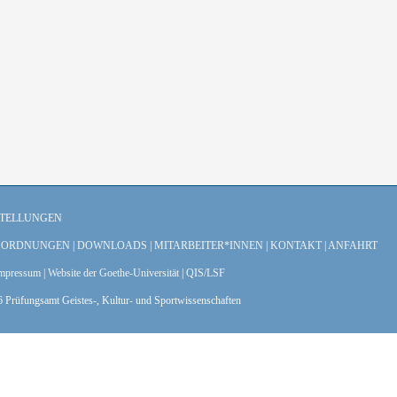
STELLUNGEN
|
ORDNUNGEN
|
DOWNLOADS
|
MITARBEITER*INNEN
|
KONTAKT
|
ANFAHRT
mpressum
|
Website der Goethe-Universität
|
QIS/LSF
 Prüfungsamt Geistes-, Kultur- und Sportwissenschaften