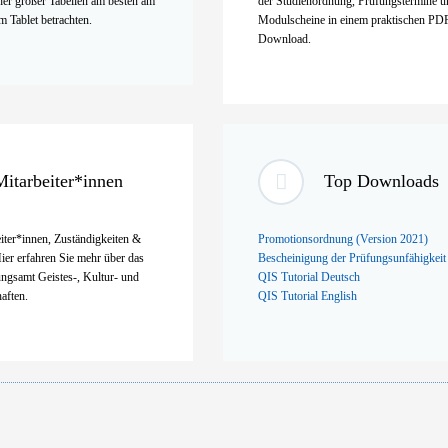
her großer Tabellen am besten am
der Studienordnung, Prüfungstermine un
 Tablet betrachten.
Modulscheine in einem praktischen PD
Download.
Mitarbeiter*innen
Top Downloads
iter*innen, Zuständigkeiten &
Promotionsordnung (Version 2021)
ier erfahren Sie mehr über das
Bescheinigung der Prüfungsunfähigkeit 
ngsamt Geistes-, Kultur- und
QIS Tutorial Deutsch
aften.
QIS Tutorial English