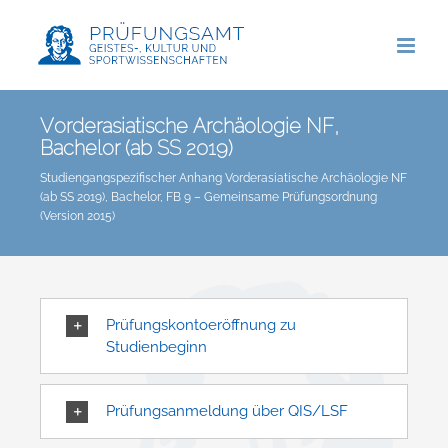
Zum
Inhalt
springen
Vorderasiatische Archäologie NF,
Bachelor (ab SS 2019)
Studiengangspezifischer Anhang Vorderasiatische Archäologie NF
(ab SS 2019), Bachelor, FB 9 – Gemeinsame Prüfungsordnung
(Version 2015)
Prüfungskontoeröffnung zu
Studienbeginn
Prüfungsanmeldung über QIS/LSF