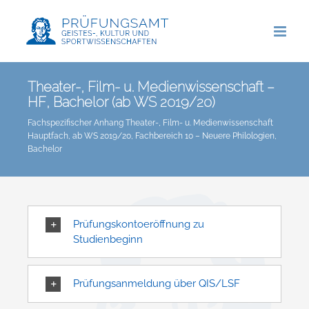
Zum
Inhalt
springen
Theater-, Film- u. Medienwissenschaft –
HF, Bachelor (ab WS 2019/20)
Fachspezifischer Anhang Theater-, Film- u. Medienwissenschaft
Hauptfach, ab WS 2019/20, Fachbereich 10 – Neuere Philologien,
Bachelor
Prüfungskontoeröffnung zu
Studienbeginn
Prüfungsanmeldung über QIS/LSF