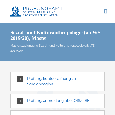
Zum
Inhalt
springen
Sozial- und Kulturanthropologie (ab WS
2019/20), Master
Masterstudiengang Sozial- und Kulturanthropologie (ab WS
2019/20)
Prüfungskontoeröffnung zu
Studienbeginn
Prüfungsanmeldung über QIS/LSF