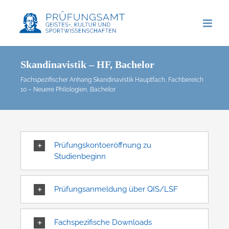
Zum
Inhalt
springen
Skandinavistik – HF, Bachelor
Fachspezifischer Anhang Skandinavistik Hauptfach, Fachbereich
10 – Neuere Philologien, Bachelor
Prüfungskontoeröffnung zu
Studienbeginn
Prüfungsanmeldung über QIS/LSF
Fachspezifische Downloads