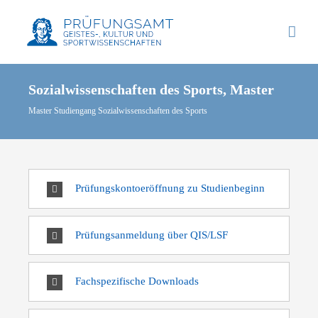
Zum
Inhalt
springen
Sozialwissenschaften des Sports, Master
Master Studiengang Sozialwissenschaften des Sports
Prüfungskontoeröffnung zu Studienbeginn
Prüfungsanmeldung über QIS/LSF
Fachspezifische Downloads