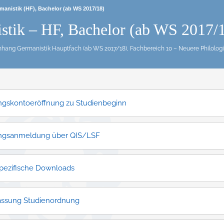
manistik (HF), Bachelor (ab WS 2017/18)
stik – HF, Bachelor (ab WS 2017/
nhang Germanistik Hauptfach (ab WS 2017/18), Fachbereich 10 – Neuere Philologie
ngskontoeröffnung zu Studienbeginn
ngsanmeldung über QIS/LSF
pezifische Downloads
assung Studienordnung