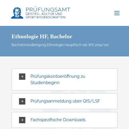
Zum
Inhalt
springen
Ethnologie HF, Bachelor
Bachelorstudiengang Ethnologie Hauptfach (ab WS 2019/20)
Prüfungskontoeröffnung zu
Studienbeginn
Prüfungsanmeldung über QIS/LSF
Fachspezifische Downloads