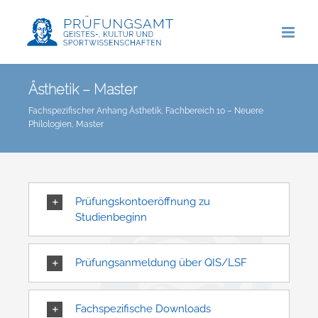
Zum
Inhalt
springen
Ästhetik – Master
Fachspezifischer Anhang Ästhetik, Fachbereich 10 – Neuere
Philologien, Master
Prüfungskontoeröffnung zu
Studienbeginn
Prüfungsanmeldung über QIS/LSF
Fachspezifische Downloads