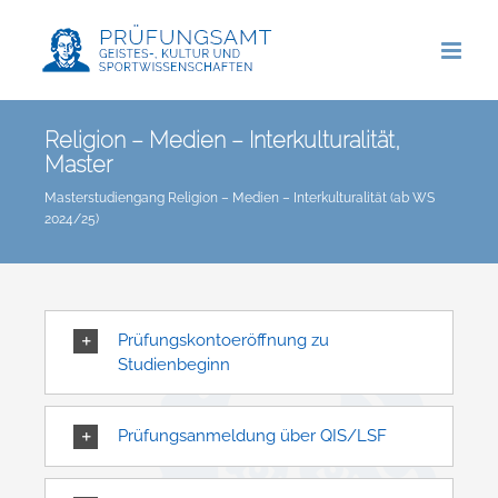
Zum
Inhalt
springen
Religion – Medien – Interkulturalität,
Master
Masterstudiengang Religion – Medien – Interkulturalität (ab WS
2024/25)
Prüfungskontoeröffnung zu
Studienbeginn
Prüfungsanmeldung über QIS/LSF