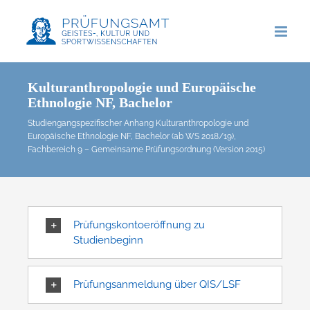
Zum
Inhalt
springen
Kulturanthropologie und Europäische
Ethnologie NF, Bachelor
Studiengangspezifischer Anhang Kulturanthropologie und
Europäische Ethnologie NF, Bachelor (ab WS 2018/19),
Fachbereich 9 – Gemeinsame Prüfungsordnung (Version 2015)
Prüfungskontoeröffnung zu
Studienbeginn
Prüfungsanmeldung über QIS/LSF